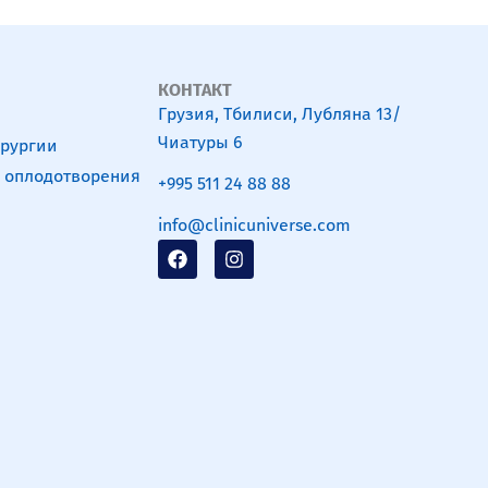
КОНТАКТ
Грузия, Тбилиси, Лубляна 13/
Чиатуры 6
ирургии
о оплодотворения
+995 511 24 88 88
info@clinicuniverse.com
F
I
a
n
c
s
e
t
b
a
o
g
o
r
k
a
m