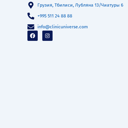
Грузия, Тбилиси, Лубляна 13/Чиатуры 6
+995 511 24 88 88
info@clinicuniverse.com
F
I
a
n
c
s
e
t
b
a
o
g
o
r
k
a
m