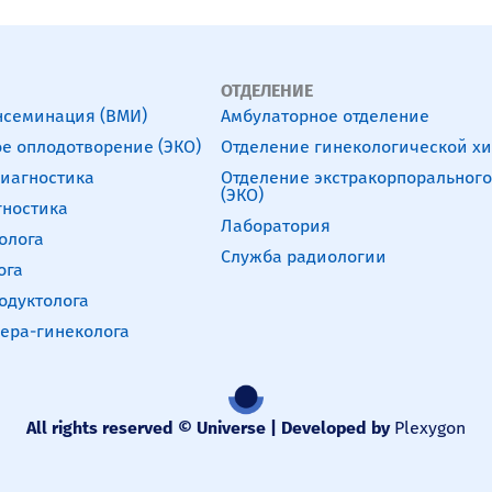
ОТДЕЛЕНИЕ
нсеминация (ВМИ)
Амбулаторное отделение
е оплодотворение (ЭКО)
Отделение гинекологической х
диагностика
Отделение экстракорпоральног
(ЭКО)
гностика
Лаборатория
олога
Служба радиологии
ога
одуктолога
ера-гинеколога
All rights reserved © Universe | Developed by
Plexygon