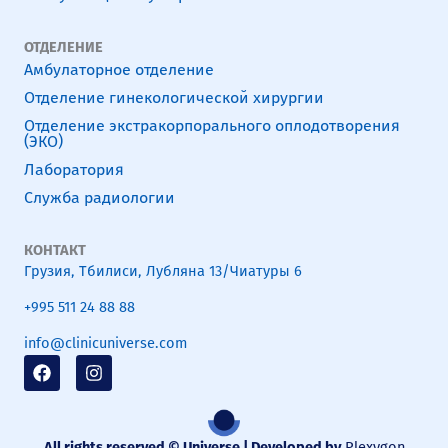
ОТДЕЛЕНИЕ
Амбулаторное отделение
Отделение гинекологической хирургии
Отделение экстракорпорального оплодотворения
(ЭКО)
Лаборатория
Служба радиологии
КОНТАКТ
Грузия, Тбилиси, Лубляна 13/Чиатуры 6
+995 511 24 88 88
info@clinicuniverse.com
F
I
a
n
c
s
e
t
b
a
All rights reserved © Universe | Developed by
Plexygon