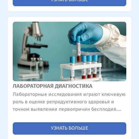
используются для оценки структуры и здоровья
матки и яичников. Кроме того, УЗИ щитовидной
железы и яичек играет важнейшую роль в
точной интерпретации гормонального профиля
и базового репродуктивного здоровья.
ЛАБОРАТОРНАЯ ДИАГНОСТИКА
Лабораторные исследования играют ключевую
роль в оценке репродуктивного здоровья и
точном выявлении первопричин бесплодия.
Наш центр предлагает полный спектр
лабораторной диагностики для поддержки
УЗНАТЬ БОЛЬШЕ
вашего индивидуального плана лечения.