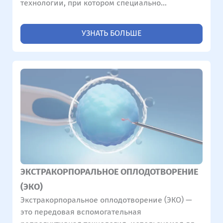
технологий, при котором специально
подготовленная сперма вводится
непосредственно в полость матки. Эта
УЗНАТЬ БОЛЬШЕ
процедура обычно рекомендуется в случаях
легкого бесплодия или бесплодия неясного
генеза. Ее главная цель — повысить
вероятность наступления беременности с
помощью подхода, максимально
приближенного к естественному зачатию.
ЭКСТРАКОРПОРАЛЬНОЕ ОПЛОДОТВОРЕНИЕ
(ЭКО)
Экстракорпоральное оплодотворение (ЭКО) —
это передовая вспомогательная