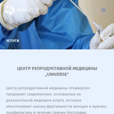
Перейти
к
содержимому
УСЛУГИ
ЦЕНТР РЕПРОДУКТИВНОЙ МЕДИЦИНЫ
„UNIVERSE"
Центр репродуктивной медицины «Универси»
предлагает современные, основанные на
доказательной медицине услуги, которые
обеспечивают оценку фертильности женщин и мужчин,
профилактику и лечение причин бесплодия.