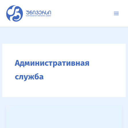
Перейти
к
содержимому
Административная
служба