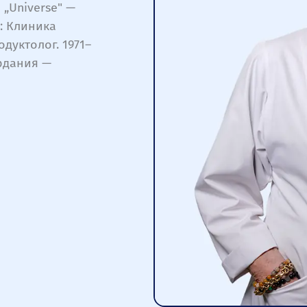
„Universe" —
.: Клиника
дуктолог. 1971–
рдания —