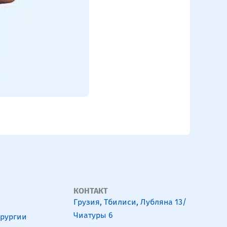
ТАМАР
Эмбрио
КОНТАКТ
Грузия, Тбилиси, Лубляна 13/
Чиатуры 6
ирургии