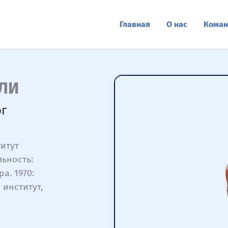
Главная
О нас
Коман
ЛИ
ог
титут
ьность:
а. 1970:
институт,