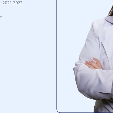
г
2021-2022 —
о
»