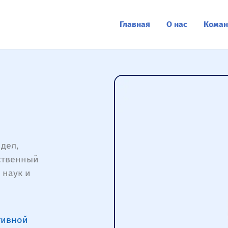
Главная
О нас
Коман
дел,
ственный
 наук и
тивной