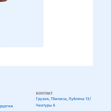
АДА К
Радиол
КОНТАКТ
Грузия, Тбилиси, Лубляна 13/
Чиатуры 6
ирургии