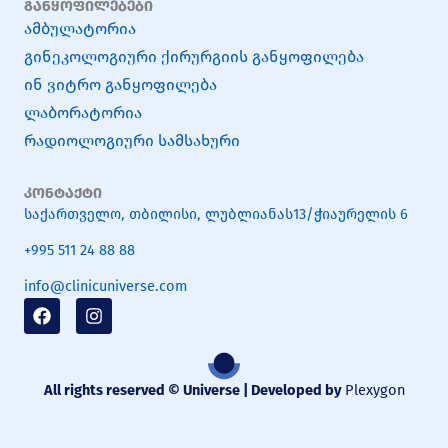
განყოფილებები
ამბულატორია
გინეკოლოგიური ქირურგიის განყოფილება
ინ ვიტრო განყოფილება
ლაბორატორია
რადიოლოგიური სამსახური
კონტაქტი
საქართველო, თბილისი, ლუბლიანას13/ჭიაურელის 6
+995 511 24 88 88
info@clinicuniverse.com
F
I
a
n
c
s
e
t
b
a
All rights reserved © Universe | Developed by
Plexygon
o
g
o
r
k
a