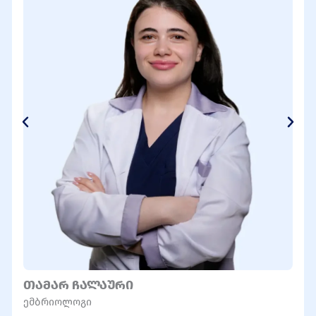
ᲗᲐᲛᲐᲠ ᲩᲐᲚᲐᲣᲠᲘ
ემბრიოლოგი