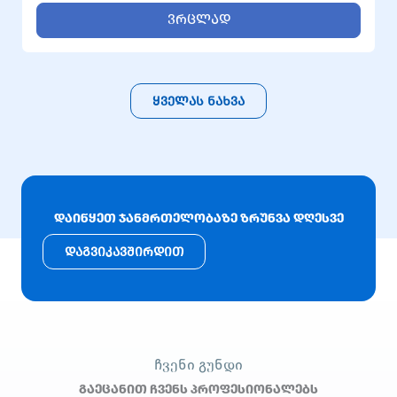
საშვილოსნოში. პროცედურა გამოიყენება
ვრცლად
მსუბუქი ფორმის უნაყოფობის ან
გაურკვეველი ეტიოლოგიის უნაყოფობის
შემთხვევაში. მისი მიზანია ორსულობის
მიღწევის ალბათობის გაზრდა ბუნებრივ
ყველას ნახვა
პროცესთან მაქსიმალურად მიახლოებული
გზით.
დაიწყეთ ჯანმრთელობაზე ზრუნვა დღესვე
დაგვიკავშირდით
ᲩᲕᲔᲜᲘ ᲒᲣᲜᲓᲘ
გაეცანით ჩვენს პროფესიონალებს