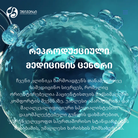
Skip
to
content
რეპროდუქციული
მედიცინის ცენტრი
ჩვენი კლინიკა წარმოადგენს თანამედროვე
სამედიცინო სივრცეს, რომელიც
ორიენტირებულია პაციენტისთვის მაქსიმალური
კომფორტის შექმნაზე. უახლესი აპარატურისა და
მაღალკვალიფიციური სპეციალისტებით
დაკომპლექტებული გუნდის დახმარებით,
უზრუნველვყოფთ საერთაშორისო სტანდარტების
შესაბამის, უმაღლესი ხარისხის მომსახურება.