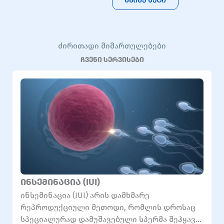
ᲫᲘᲠᲘᲗᲐᲓᲘ ᲛᲘᲛᲐᲠᲗᲣᲚᲔᲑᲔᲑᲘ
ჩვენი სერვისები
ინსემინაცია (IUI)
ინსემინაცია (IUI) არის დამხმარე
რეპროდუქციული მეთოდი, რომლის დროსაც
სპეციალურად დამუშავებული სპერმა შეჰყავთ