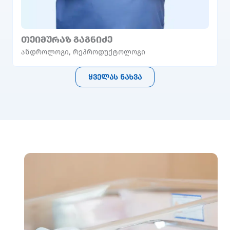
ᲗᲔᲘᲛᲣᲠᲐᲖ ᲒᲐᲒᲜᲘᲫᲔ
ანდროლოგი
,
რეპროდუქტოლოგი
ყველას ნახვა